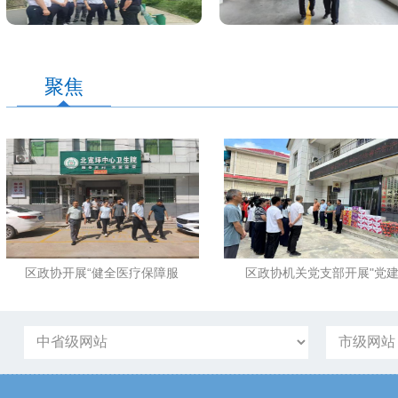
聚焦
区政协开展“健全医疗保障服
区政协机关党支部开展"党建
务体系 全面提升服务效能”专
引领筑防线 凝心聚力护平
题视察
安"主题党日